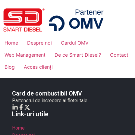
Home
Despre noi
Cardul OMV
Web Management
De ce Smart Diesel?
Contact
Blog
Acces clienți
Card de combustibil OMV
Partenerul de încredere al flotei tale.
Link-uri utile
Home